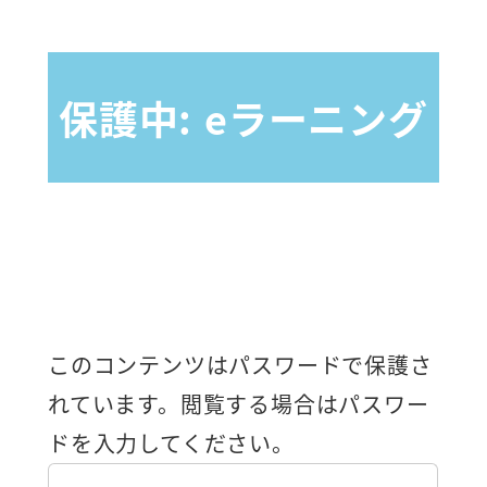
メ
イ
ン
保護中: eラーニング
コ
ン
テ
ン
ツ
へ
このコンテンツはパスワードで保護さ
移
れています。閲覧する場合はパスワー
動
ドを入力してください。